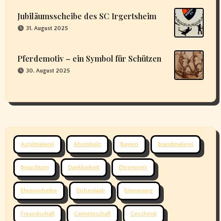
Jubiläumsscheibe des SC Irgertsheim
31. August 2025
Pferdemotiv – ein Symbol für Schützen
30. August 2025
Acrylmalerei
Ahornholz
Bayern
Brandmalerei
Brauchtum
Dankbarkeit
Ehrenpreis
Ehrenscheibe
Eichenlaub
Erinnerung
Freundschaft
Gemeinschaft
Geschenk