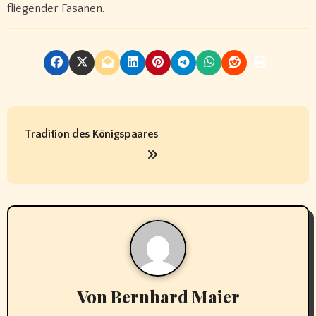
fliegender Fasanen.
B
Tradition des Königspaares
e
i
t
r
a
g
Von
Bernhard Maier