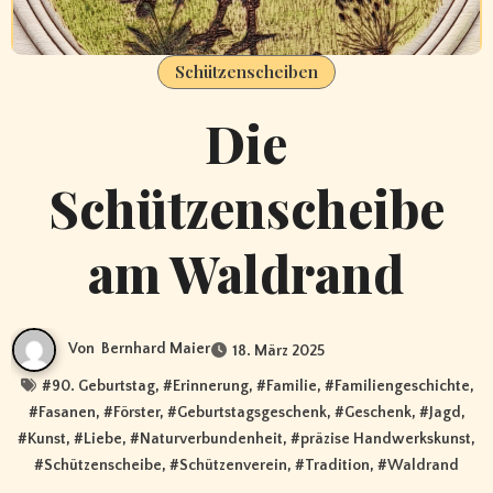
Schützenscheiben
Die
Schützenscheibe
am Waldrand
Von
Bernhard Maier
18. März 2025
#
90. Geburtstag
, #
Erinnerung
, #
Familie
, #
Familiengeschichte
,
#
Fasanen
, #
Förster
, #
Geburtstagsgeschenk
, #
Geschenk
, #
Jagd
,
#
Kunst
, #
Liebe
, #
Naturverbundenheit
, #
präzise Handwerkskunst
,
#
Schützenscheibe
, #
Schützenverein
, #
Tradition
, #
Waldrand