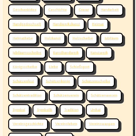
Geschenkidee
Geschichte
Gravur
Handarbeit
Handgedrechselt
Handwerkskunst
Heimat
Heimatliebe
Holzkunst
Holzscheibe
Jubiläum
Jubiläumsscheibe
Kunsthandwerk
Kunstwerk
Königsscheibe
Liebe
Schießsport
Schützenfest
Schützenkönig
Schützenscheibe
Schützentradition
Schützenverein
Schützenwesen
Symbol
Symbolik
Tradition
Unikat
Vereinsgeschichte
Vereinsleben
Vereinswappen