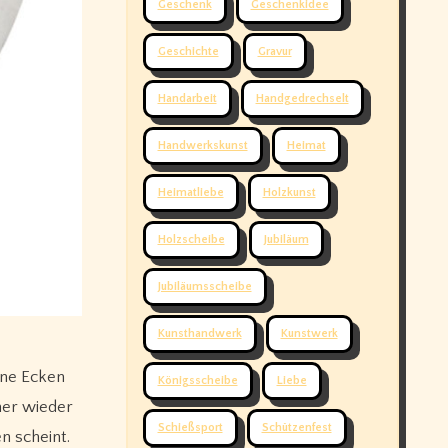
Geschenk
Geschenkidee
Geschichte
Gravur
Handarbeit
Handgedrechselt
Handwerkskunst
Heimat
Heimatliebe
Holzkunst
Holzscheibe
Jubiläum
Jubiläumsscheibe
Kunsthandwerk
Kunstwerk
ine Ecken
Königsscheibe
Liebe
mer wieder
Schießsport
Schützenfest
n scheint.