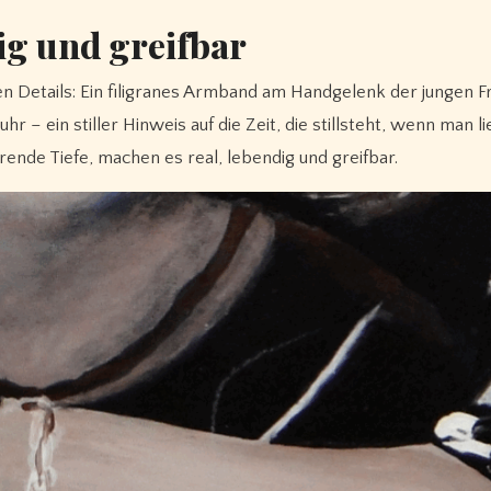
ig und greifbar
ten Details: Ein filigranes Armband am Handgelenk der jungen F
– ein stiller Hinweis auf die Zeit, die stillsteht, wenn man li
nde Tiefe, machen es real, lebendig und greifbar.