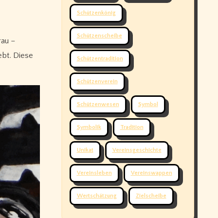
Schützenkönig
Schützenscheibe
rau –
ebt. Diese
Schützentradition
Schützenverein
Schützenwesen
Symbol
Symbolik
Tradition
Unikat
Vereinsgeschichte
Vereinsleben
Vereinswappen
Wertschätzung
Zielscheibe