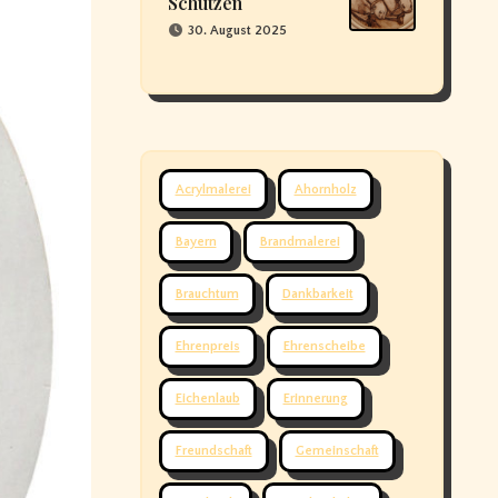
Schützen
30. August 2025
Acrylmalerei
Ahornholz
Bayern
Brandmalerei
Brauchtum
Dankbarkeit
Ehrenpreis
Ehrenscheibe
Eichenlaub
Erinnerung
Freundschaft
Gemeinschaft