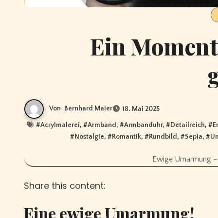
Ein Moment 
Von
Bernhard Maier
18. Mai 2025
#
Acrylmalerei
, #
Armband
, #
Armbanduhr
, #
Detailreich
, #
E
#
Nostalgie
, #
Romantik
, #
Rundbild
, #
Sepia
, #
U
Ewige Umarmung – E
Share this content:
Eine ewige Umarmung!