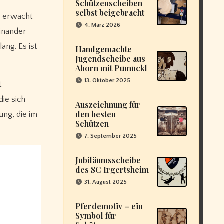
Schützenscheiben
selbst beigebracht
4. März 2026
einander
ang. Es ist
Handgemachte
Jugendscheibe aus
Ahorn mit Pumuckl
13. Oktober 2025
t
ie sich
Auszeichnung für
den besten
ung, die im
Schützen
7. September 2025
Jubiläumsscheibe
des SC Irgertsheim
31. August 2025
Pferdemotiv – ein
Symbol für