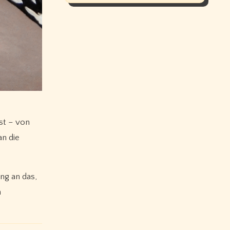
ist – von
an die
ung an das,
n