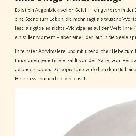
Es ist ein Augenblick voller Gefühl – eingefroren in der Zeit, eingefangen in Farbe und Form. Auf dieser runden Scheibe erwacht
eine Szene zum Leben, die mehr sagt als tausend Wort
fest, als gäbe es nichts Wichtigeres auf der Welt. Ihre
ein stiller Moment – aber einer, der laut in die Seele spr
In feinster Acrylmalerei und mit unendlicher Liebe zum 
Emotionen, jede Linie erzählt von der Nähe, vom Vertr
gefunden haben. Die sepia Töne verleihen dem Bild ein
Herzen wohnt und nie verblasst.