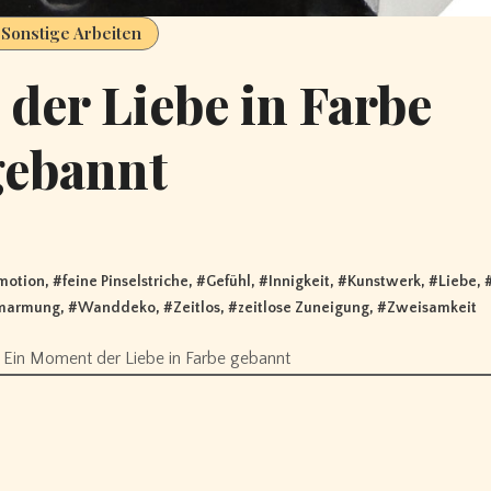
Sonstige Arbeiten
der Liebe in Farbe
gebannt
motion
, #
feine Pinselstriche
, #
Gefühl
, #
Innigkeit
, #
Kunstwerk
, #
Liebe
, 
marmung
, #
Wanddeko
, #
Zeitlos
, #
zeitlose Zuneigung
, #
Zweisamkeit
in Moment der Liebe in Farbe gebannt