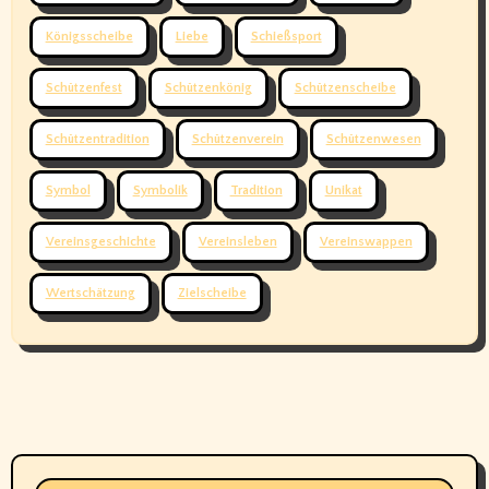
Königsscheibe
Liebe
Schießsport
Schützenfest
Schützenkönig
Schützenscheibe
Schützentradition
Schützenverein
Schützenwesen
Symbol
Symbolik
Tradition
Unikat
Vereinsgeschichte
Vereinsleben
Vereinswappen
Wertschätzung
Zielscheibe