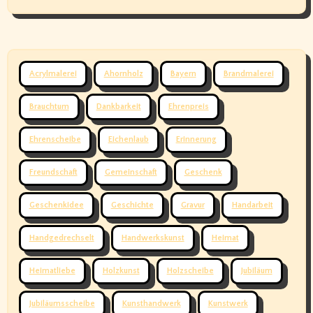
Acrylmalerei
Ahornholz
Bayern
Brandmalerei
Brauchtum
Dankbarkeit
Ehrenpreis
Ehrenscheibe
Eichenlaub
Erinnerung
Freundschaft
Gemeinschaft
Geschenk
Geschenkidee
Geschichte
Gravur
Handarbeit
Handgedrechselt
Handwerkskunst
Heimat
Heimatliebe
Holzkunst
Holzscheibe
Jubiläum
Jubiläumsscheibe
Kunsthandwerk
Kunstwerk