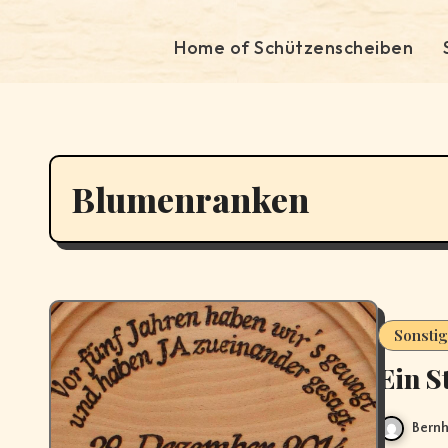
Home of Schützenscheiben
Blumenranken
Sonstig
Ein S
Bernh