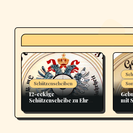
Sch
Schützenscheiben
Son
12-eckige
Gebu
Schützenscheibe zu Ehren
mit 
der Schützenkönigin