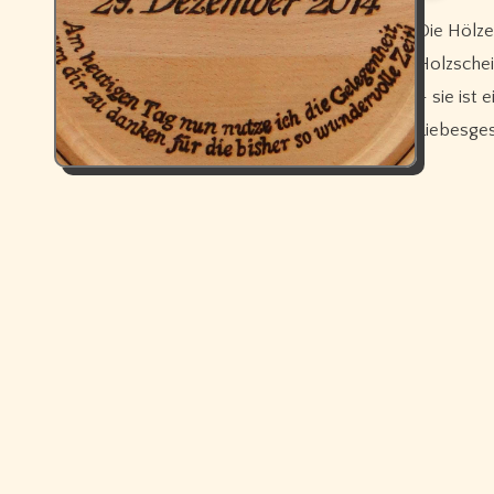
Die Hölzerne Hochzeit in Holz verewigt Diese wunderschöne
Holzschei
– sie ist
Liebesges