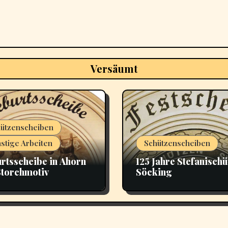
Versäumt
ützenscheiben
stige Arbeiten
Schützenscheiben
rtsscheibe in Ahorn
125 Jahre Stefanischü
Storchmotiv
Söcking