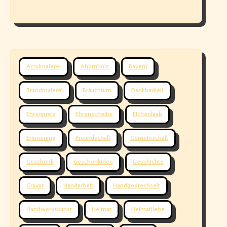
Acrylmalerei
Ahornholz
Bayern
Brandmalerei
Brauchtum
Dankbarkeit
Ehrenpreis
Ehrenscheibe
Eichenlaub
Erinnerung
Freundschaft
Gemeinschaft
Geschenk
Geschenkidee
Geschichte
Gravur
Handarbeit
Handgedrechselt
Handwerkskunst
Heimat
Heimatliebe