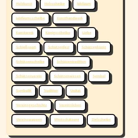
Holzkunst
Holzscheibe
Jubiläum
Jubiläumsscheibe
Kunsthandwerk
Kunstwerk
Königsscheibe
Liebe
Schießsport
Schützenfest
Schützenkönig
Schützenscheibe
Schützentradition
Schützenverein
Schützenwesen
Symbol
Symbolik
Tradition
Unikat
Vereinsgeschichte
Vereinsleben
Vereinswappen
Wertschätzung
Zielscheibe