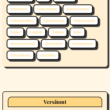
Schützenfest
Schützenkönig
Schützenscheibe
Schützentradition
Schützenverein
Schützenwesen
Symbol
Symbolik
Tradition
Unikat
Vereinsgeschichte
Vereinsleben
Vereinswappen
Wertschätzung
Zielscheibe
Versäumt