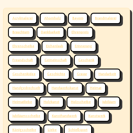
Acrylmalerei
Ahornholz
Bayern
Brandmalerei
Brauchtum
Dankbarkeit
Ehrenpreis
Ehrenscheibe
Eichenlaub
Erinnerung
Freundschaft
Gemeinschaft
Geschenk
Geschenkidee
Geschichte
Gravur
Handarbeit
Handgedrechselt
Handwerkskunst
Heimat
Heimatliebe
Holzkunst
Holzscheibe
Jubiläum
Jubiläumsscheibe
Kunsthandwerk
Kunstwerk
Königsscheibe
Liebe
Schießsport